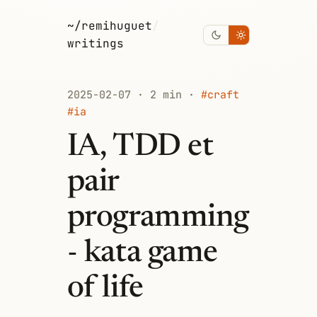
~/remihuguet
/
writings
2025-02-07 · 2 min ·
#craft
#ia
IA, TDD et
pair
programming
- kata game
of life