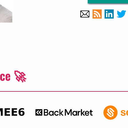
nce 🚀