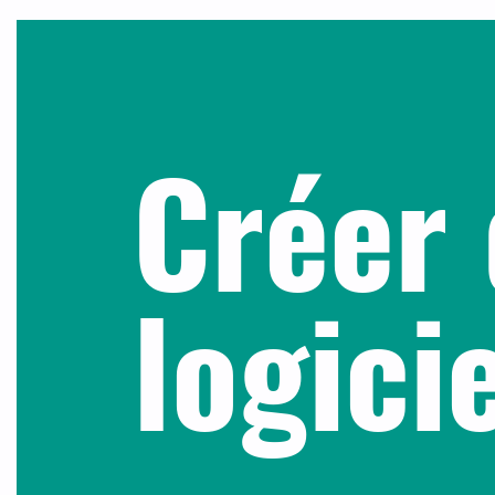
Créer 
logici