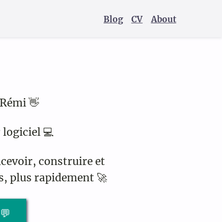
Blog
CV
About
 Rémi 👋
logiciel 💻
ncevoir, construire et
ls, plus rapidement 🚀
💬