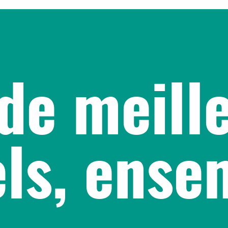
de meill
els, ens