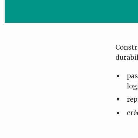
Constru
durabil
pas
log
rep
cré