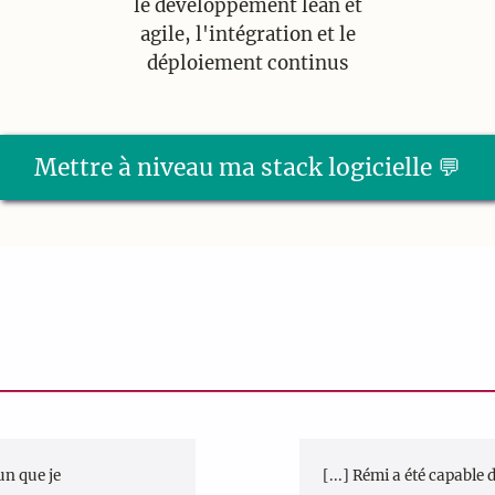
le développement lean et
agile, l'intégration et le
déploiement continus
Mettre à niveau ma stack logicielle 💬
un que je
[...] Rémi a été capable