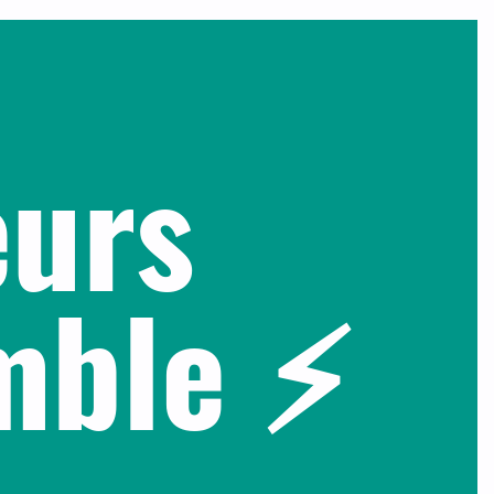
eurs
emble ⚡