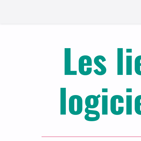
Les l
logici