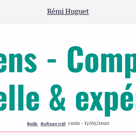
Rémi Huguet
iens - Comp
elle & exp
#
veille
#
software craft
1 min - 17/05/2020