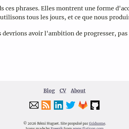
ds ces phrases. Elles montrent une forme d'ac
tilisons tous les jours, et ce que nous produi
devrions avoir l'ambition de progresser, pas
Blog
CV
About
© 2026 Rémi Huguet.
Site propulsé par
Gridsome
.
Icons made by
Freepik
from
www.flaticon.com