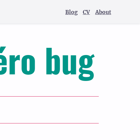
Blog
CV
About
éro bug