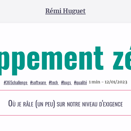
Rémi Huguet
ppement z
#
365challenge
#
software
#
tech
#
bugs
#
qualité
1 min - 12/01/2023
Où je râle (un peu) sur notre niveau d'exigence