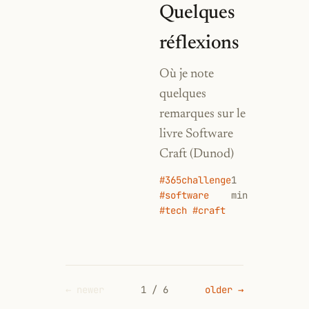
Quelques
réflexions
Où je note
quelques
remarques sur le
livre Software
Craft (Dunod)
#365challenge
1
#software
min
#tech #craft
← newer
1 / 6
older →