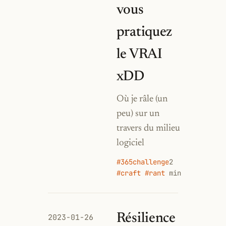
vous
pratiquez
le VRAI
xDD
Où je râle (un
peu) sur un
travers du milieu
logiciel
#365challenge
2
#craft #rant
min
Résilience
2023-01-26