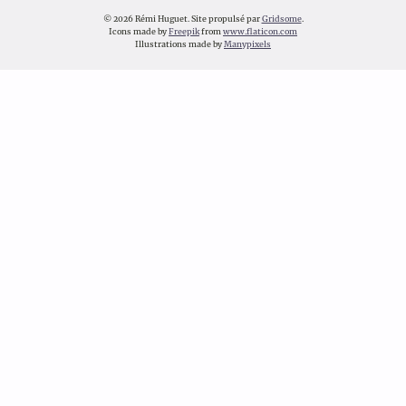
© 2026 Rémi Huguet.
Site propulsé par
Gridsome
.
Icons made by
Freepik
from
www.flaticon.com
Illustrations made by
Manypixels